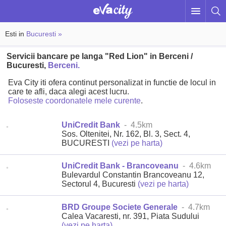
Esti in
Bucuresti »
Servicii bancare pe langa "Red Lion" in Berceni /
Bucuresti,
Berceni.
Eva City iti ofera continut personalizat in functie de locul in
care te afli, daca alegi acest lucru.
Foloseste coordonatele mele curente
.
UniCredit Bank
- 4.5km
Sos. Oltenitei, Nr. 162, Bl. 3, Sect. 4,
BUCURESTI
(vezi pe harta)
UniCredit Bank - Brancoveanu
- 4.6km
Bulevardul Constantin Brancoveanu 12,
Sectorul 4, Bucuresti
(vezi pe harta)
BRD Groupe Societe Generale
- 4.7km
Calea Vacaresti, nr. 391, Piata Sudului
(vezi pe harta)