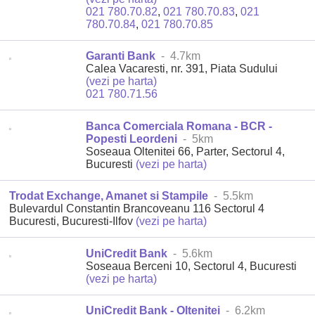
021 780.70.82
,
021 780.70.83
,
021
780.70.84
,
021 780.70.85
Garanti Bank
- 4.7km
Calea Vacaresti, nr. 391, Piata Sudului
(vezi pe harta)
021 780.71.56
Banca Comerciala Romana - BCR -
Popesti Leordeni
- 5km
Soseaua Oltenitei 66, Parter, Sectorul 4,
Bucuresti
(vezi pe harta)
Trodat Exchange, Amanet si Stampile
- 5.5km
Bulevardul Constantin Brancoveanu 116 Sectorul 4
Bucuresti, Bucuresti-Ilfov
(vezi pe harta)
UniCredit Bank
- 5.6km
Soseaua Berceni 10, Sectorul 4, Bucuresti
(vezi pe harta)
UniCredit Bank - Oltenitei
- 6.2km