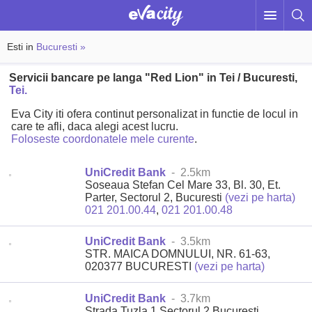
Esti in
Bucuresti »
Servicii bancare pe langa "Red Lion" in Tei / Bucuresti,
Tei.
Eva City iti ofera continut personalizat in functie de locul in
care te afli, daca alegi acest lucru.
Foloseste coordonatele mele curente
.
UniCredit Bank
- 2.5km
Soseaua Stefan Cel Mare 33, Bl. 30, Et.
Parter, Sectorul 2, Bucuresti
(vezi pe harta)
021 201.00.44
,
021 201.00.48
UniCredit Bank
- 3.5km
STR. MAICA DOMNULUI, NR. 61-63,
020377 BUCURESTI
(vezi pe harta)
UniCredit Bank
- 3.7km
Strada Tuzla 1 Sectorul 2 Bucuresti,