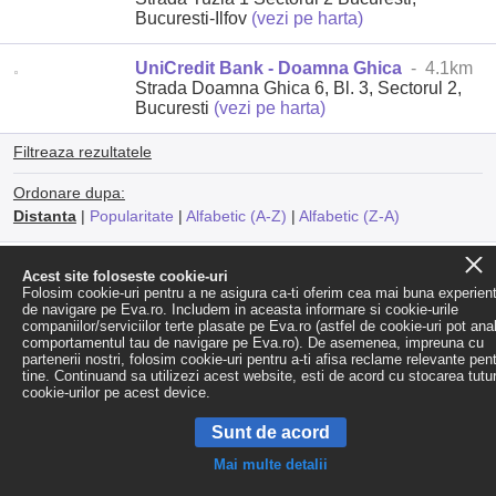
Bucuresti-Ilfov
(vezi pe harta)
UniCredit Bank - Doamna Ghica
- 4.1km
Strada Doamna Ghica 6, Bl. 3, Sectorul 2,
Bucuresti
(vezi pe harta)
Filtreaza rezultatele
Ordonare dupa:
Distanta
|
Popularitate
|
Alfabetic (A-Z)
|
Alfabetic (Z-A)
Acest site foloseste cookie-uri
Folosim cookie-uri pentru a ne asigura ca-ti oferim cea mai buna experien
de navigare pe Eva.ro. Includem in aceasta informare si cookie-urile
companiilor/serviciilor terte plasate pe Eva.ro (astfel de cookie-uri pot ana
comportamentul tau de navigare pe Eva.ro). De asemenea, impreuna cu
partenerii nostri, folosim cookie-uri pentru a-ti afisa reclame relevante pen
tine. Continuand sa utilizezi acest website, esti de acord cu stocarea tutu
cookie-urilor pe acest device.
Sunt de acord
Mai multe detalii