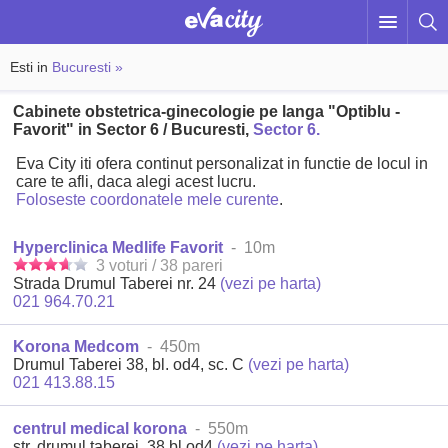
Esti in
Bucuresti »
Cabinete obstetrica-ginecologie pe langa "Optiblu -
Favorit" in Sector 6 / Bucuresti,
Sector 6.
Eva City iti ofera continut personalizat in functie de locul in
care te afli, daca alegi acest lucru.
Foloseste coordonatele mele curente
.
Hyperclinica Medlife Favorit
- 10m
3 voturi / 38 pareri
Strada Drumul Taberei nr. 24
(vezi pe harta)
021 964.70.21
Korona Medcom
- 450m
Drumul Taberei 38, bl. od4, sc. C
(vezi pe harta)
021 413.88.15
centrul medical korona
- 550m
str. drumul taberei, 38 bl.od4
(vezi pe harta)