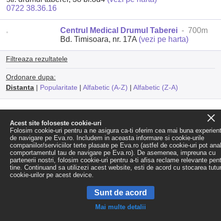
0722 38.36.16
Centrul Medical Drumul Taberei
- 700m
Bd. Timisoara, nr. 17A
(vezi pe harta)
Filtreaza rezultatele
Ordonare dupa:
Distanta
|
Popularitate
|
Alfabetic (A-Z)
|
Alfabetic (Z-A)
Acest site foloseste cookie-uri
Folosim cookie-uri pentru a ne asigura ca-ti oferim cea mai buna experien
de navigare pe Eva.ro. Includem in aceasta informare si cookie-urile
companiilor/serviciilor terte plasate pe Eva.ro (astfel de cookie-uri pot ana
comportamentul tau de navigare pe Eva.ro). De asemenea, impreuna cu
partenerii nostri, folosim cookie-uri pentru a-ti afisa reclame relevante pen
tine. Continuand sa utilizezi acest website, esti de acord cu stocarea tutu
cookie-urilor pe acest device.
Sunt de acord
Mai multe detalii