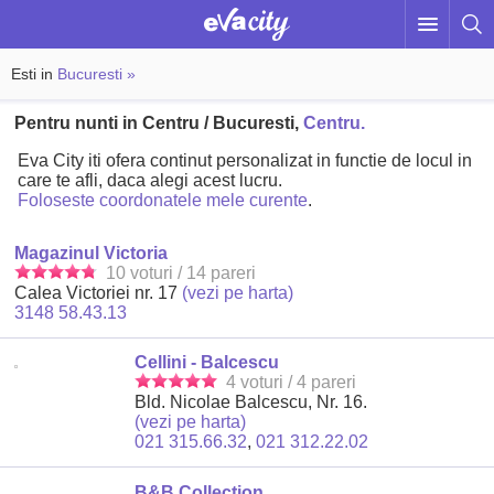
Esti in
Bucuresti »
Pentru nunti in Centru / Bucuresti,
Centru.
Eva City iti ofera continut personalizat in functie de locul in
care te afli, daca alegi acest lucru.
Foloseste coordonatele mele curente
.
Magazinul Victoria
10 voturi / 14 pareri
Calea Victoriei nr. 17
(vezi pe harta)
3148 58.43.13
Cellini - Balcescu
4 voturi / 4 pareri
Bld. Nicolae Balcescu, Nr. 16.
(vezi pe harta)
021 315.66.32
,
021 312.22.02
B&B Collection