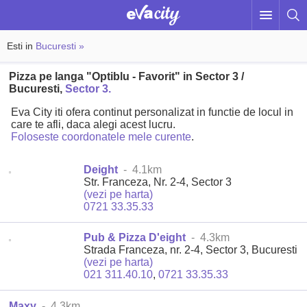
Esti in
Bucuresti »
Pizza pe langa "Optiblu - Favorit" in Sector 3 /
Bucuresti,
Sector 3.
Eva City iti ofera continut personalizat in functie de locul in
care te afli, daca alegi acest lucru.
Foloseste coordonatele mele curente
.
Deight
- 4.1km
Str. Franceza, Nr. 2-4, Sector 3
(vezi pe harta)
0721 33.35.33
Pub & Pizza D'eight
- 4.3km
Strada Franceza, nr. 2-4, Sector 3, Bucuresti
(vezi pe harta)
021 311.40.10
,
0721 33.35.33
Maxy
- 4.3km