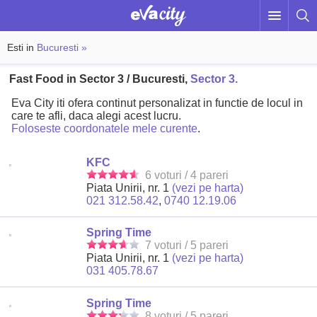
Esti in
Bucuresti »
Fast Food in Sector 3 / Bucuresti,
Sector 3.
Eva City iti ofera continut personalizat in functie de locul in
care te afli, daca alegi acest lucru.
Foloseste coordonatele mele curente
.
KFC
6 voturi / 4 pareri
Piata Unirii, nr. 1
(vezi pe harta)
021 312.58.42
,
0740 12.19.06
Spring Time
7 voturi / 5 pareri
Piata Unirii, nr. 1
(vezi pe harta)
031 405.78.67
Spring Time
8 voturi / 5 pareri