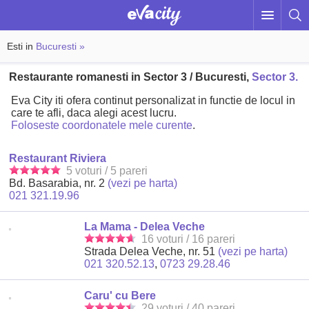
Esti in
Bucuresti »
Restaurante romanesti in Sector 3 / Bucuresti,
Sector 3.
Eva City iti ofera continut personalizat in functie de locul in
care te afli, daca alegi acest lucru.
Foloseste coordonatele mele curente
.
Restaurant Riviera
5 voturi / 5 pareri
Bd. Basarabia, nr. 2
(vezi pe harta)
021 321.19.96
La Mama - Delea Veche
16 voturi / 16 pareri
Strada Delea Veche, nr. 51
(vezi pe harta)
021 320.52.13
,
0723 29.28.46
Caru' cu Bere
29 voturi / 40 pareri