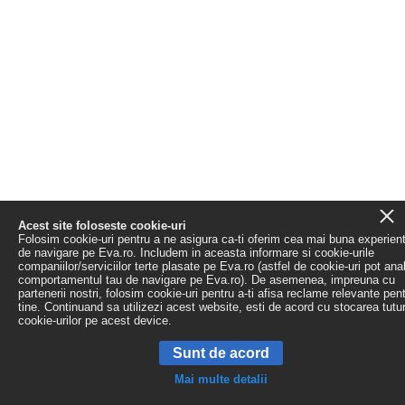
Acest site foloseste cookie-uri
Folosim cookie-uri pentru a ne asigura ca-ti oferim cea mai buna experien
de navigare pe Eva.ro. Includem in aceasta informare si cookie-urile
companiilor/serviciilor terte plasate pe Eva.ro (astfel de cookie-uri pot ana
comportamentul tau de navigare pe Eva.ro). De asemenea, impreuna cu
partenerii nostri, folosim cookie-uri pentru a-ti afisa reclame relevante pen
tine. Continuand sa utilizezi acest website, esti de acord cu stocarea tutu
cookie-urilor pe acest device.
Sunt de acord
Mai multe detalii