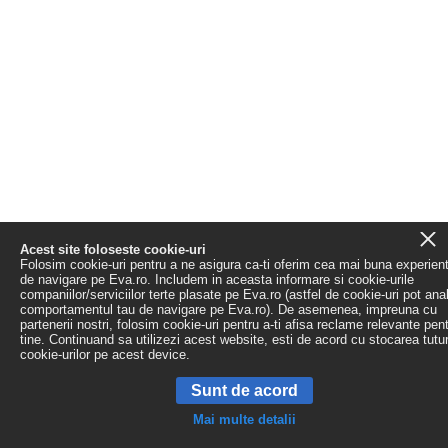
Acest site foloseste cookie-uri
Folosim cookie-uri pentru a ne asigura ca-ti oferim cea mai buna experien
de navigare pe Eva.ro. Includem in aceasta informare si cookie-urile
companiilor/serviciilor terte plasate pe Eva.ro (astfel de cookie-uri pot ana
comportamentul tau de navigare pe Eva.ro). De asemenea, impreuna cu
partenerii nostri, folosim cookie-uri pentru a-ti afisa reclame relevante pen
tine. Continuand sa utilizezi acest website, esti de acord cu stocarea tutu
cookie-urilor pe acest device.
Sunt de acord
Mai multe detalii