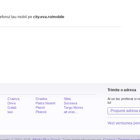
lefonul tau mobil pe
city.eva.ro/mobile
Trimite o adresa
Craiova
Oradea
Sibiu
Ai un loc preferat si 
tu!
Deva
Piatra Neamt
Suceava
Galati
Pitesti
Targu Mures
Propune adresa 
Iasi
Ploiesti
alt oras...
Vezi versiunea pen
pyright © 2001-2026,
iMedia Plus Group
. Toate drepturile rezervate.
Contact
|
Termeni si cond