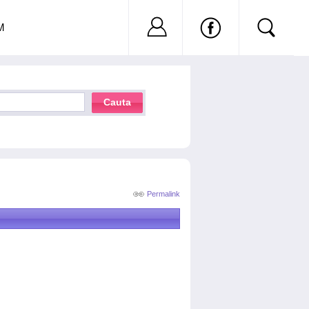
Nu ai cont?
Inregistreaza-
M
Cauta
Permalink