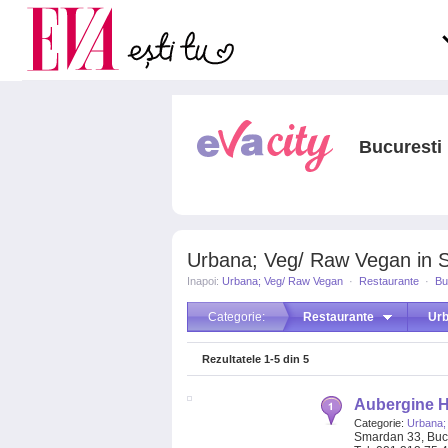
Carieră
pe măsură ce înaintezi î
Actualitate
Bucuresti
Urbana; Veg/ Raw Vegan in Se
Inapoi:
Urbana; Veg/ Raw Vegan
·
Restaurante
·
Bu
Categorie:
Restaurante
Urb
Rezultatele
1-5
din
5
Aubergine H
Categorie:
Urbana;
Smardan 33, Buc