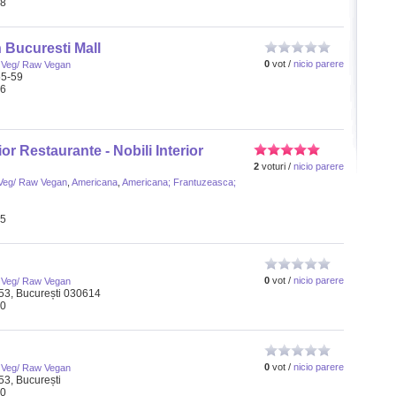
48
 Bucuresti Mall
0
vot /
nicio parere
 Veg/ Raw Vegan
55-59
16
or Restaurante - Nobili Interior
2
voturi /
nicio parere
Veg/ Raw Vegan
,
Americana
,
Americana; Frantuzeasca;
65
0
vot /
nicio parere
 Veg/ Raw Vegan
53, București 030614
50
0
vot /
nicio parere
 Veg/ Raw Vegan
53, București
50