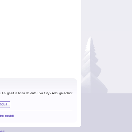
nu l-ai gasit in baza de date Eva City? Adauga-l chiar
noua
tru mobil
itii