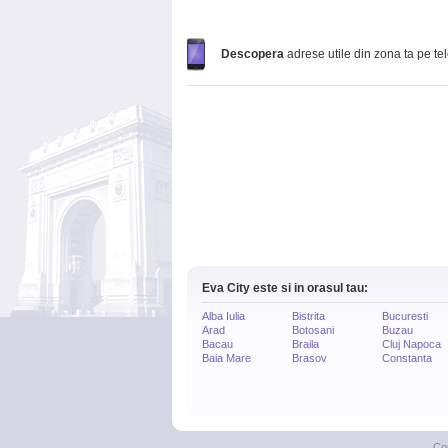
Descopera
adrese utile din zona ta pe te
Eva City este si in orasul tau:
Alba Iulia
Bistrita
Bucuresti
Arad
Botosani
Buzau
Bacau
Braila
Cluj Napoca
Baia Mare
Brasov
Constanta
Co