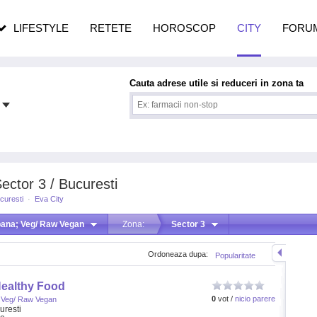
n vârstă
de dureroasă este investigația
LIFESTYLE
RETETE
HOROSCOP
CITY
FORU
Cauta adrese utile si reduceri in zona ta
ctor 3 / Bucuresti
curesti
·
Eva City
ana; Veg/ Raw Vegan
Zona:
Sector 3
Ordoneaza dupa:
Popularitate
ealthy Food
0
vot /
nicio parere
 Veg/ Raw Vegan
uresti