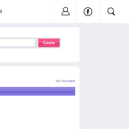
Nu ai cont?
Inregistreaza-
M
Cauta
Permalink