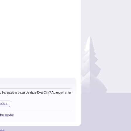
nu l-ai gasit in baza de date Eva City? Adauga-l chiar
noua
tru mobil
itii