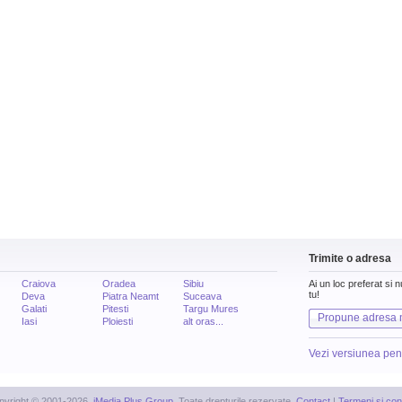
Trimite o adresa
Craiova
Oradea
Sibiu
Ai un loc preferat si 
tu!
Deva
Piatra Neamt
Suceava
Galati
Pitesti
Targu Mures
Propune adresa 
Iasi
Ploiesti
alt oras...
Vezi versiunea pen
pyright © 2001-2026,
iMedia Plus Group
. Toate drepturile rezervate.
Contact
|
Termeni si cond