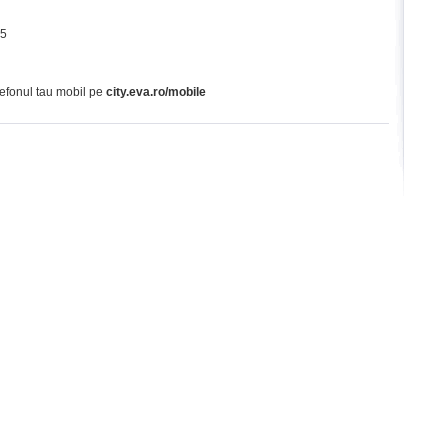
65
lefonul tau mobil pe
city.eva.ro/mobile