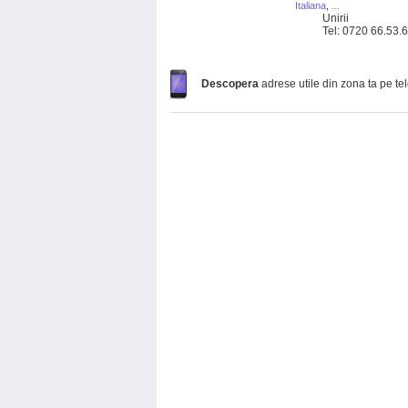
Italiana
,
...
Unirii
Tel: 0720 66.53.
Descopera
adrese utile din zona ta pe te