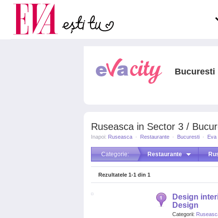
Carieră
la medic
Actualitate
Bucuresti
Ruseasca in Sector 3 / Bucur
Inapoi:
Ruseasca
·
Restaurante
·
Bucuresti
·
Eva 
Categorie:
Restaurante
Ru
Rezultatele
1-1
din
1
Design interi
Design
Categorii:
Ruseasc