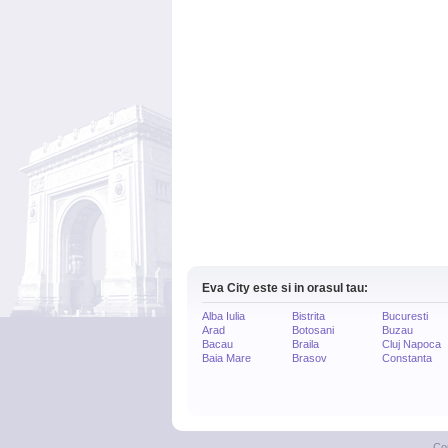
Eva City este si in orasul tau:
Alba Iulia
Bistrita
Bucuresti
Arad
Botosani
Buzau
Bacau
Braila
Cluj Napoca
Baia Mare
Brasov
Constanta
Co