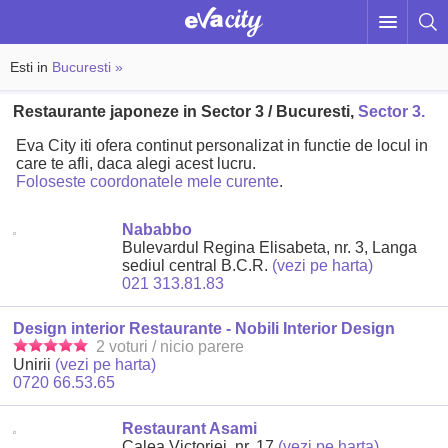
Esti in
Bucuresti »
Restaurante japoneze in Sector 3 / Bucuresti,
Sector 3.
Eva City iti ofera continut personalizat in functie de locul in
care te afli, daca alegi acest lucru.
Foloseste coordonatele mele curente
.
Nababbo
Bulevardul Regina Elisabeta, nr. 3, Langa
sediul central B.C.R.
(vezi pe harta)
021 313.81.83
Design interior Restaurante - Nobili Interior Design
2 voturi / nicio parere
Unirii
(vezi pe harta)
0720 66.53.65
Restaurant Asami
Calea Victoriei, nr. 17
(vezi pe harta)