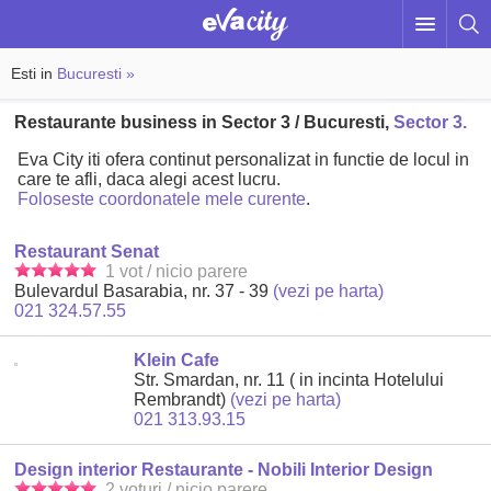
Esti in
Bucuresti »
Restaurante business in Sector 3 / Bucuresti,
Sector 3.
Eva City iti ofera continut personalizat in functie de locul in
care te afli, daca alegi acest lucru.
Foloseste coordonatele mele curente
.
Restaurant Senat
1 vot / nicio parere
Bulevardul Basarabia, nr. 37 - 39
(vezi pe harta)
021 324.57.55
Klein Cafe
Str. Smardan, nr. 11 ( in incinta Hotelului
Rembrandt)
(vezi pe harta)
021 313.93.15
Design interior Restaurante - Nobili Interior Design
2 voturi / nicio parere