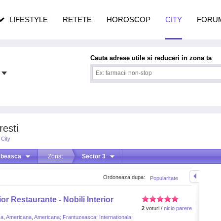
n vârstă
de dureroasă este investigația
LIFESTYLE
RETETE
HOROSCOP
CITY
FORU
Cauta adrese utile si reduceri in zona ta
resti
 City
abeasca
Zona:
Sector 3
Ordoneaza dupa:
Popularitate
or Restaurante - Nobili Interior
2
voturi /
nicio parere
ca
,
Americana
,
Americana; Frantuzeasca; Internationala;