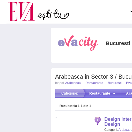
Carieră
pe măsură ce înaintezi î
Actualitate
Bucuresti
Arabeasca in Sector 3 / Bucu
Inapoi:
Arabeasca
·
Restaurante
·
Bucuresti
·
Eva
Categorie:
Restaurante
Ar
Rezultatele
1-1
din
1
Design interi
Design
Categorii:
Arabeas