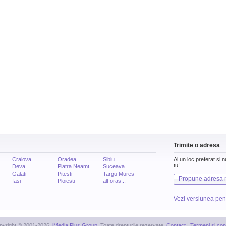
Trimite o adresa
Craiova
Oradea
Sibiu
Ai un loc preferat si 
tu!
Deva
Piatra Neamt
Suceava
Galati
Pitesti
Targu Mures
Propune adresa 
Iasi
Ploiesti
alt oras...
Vezi versiunea pen
pyright © 2001-2026,
iMedia Plus Group
. Toate drepturile rezervate.
Contact
|
Termeni si cond