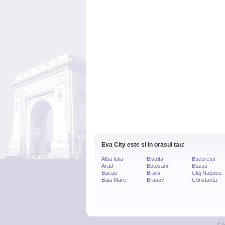
Eva City este si in orasul tau:
Alba Iulia
Bistrita
Bucuresti
Arad
Botosani
Buzau
Bacau
Braila
Cluj Napoca
Baia Mare
Brasov
Constanta
Co