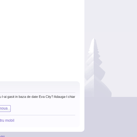
nu l-ai gasit in baza de date Eva City? Adauga-l chiar
noua
tru mobil
itii