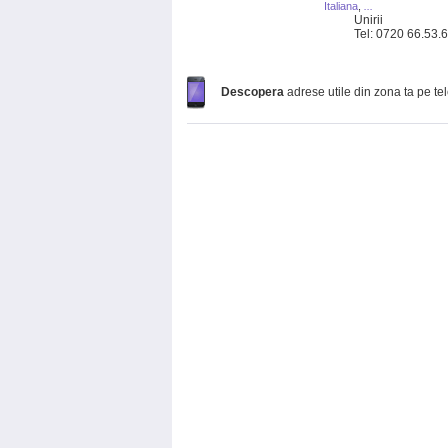
Italiana
,
...
Unirii
Tel: 0720 66.53.
Descopera
adrese utile din zona ta pe te