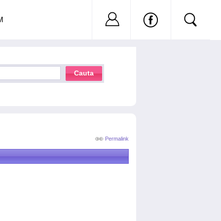
Nu ai cont?
Inregistreaza-
M
Cauta
Permalink