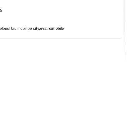
65
lefonul tau mobil pe
city.eva.ro/mobile