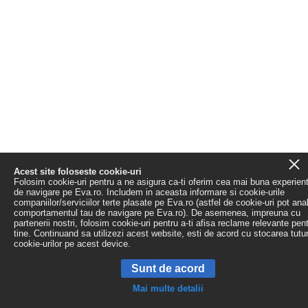
Acest site foloseste cookie-uri
Folosim cookie-uri pentru a ne asigura ca-ti oferim cea mai buna experien
de navigare pe Eva.ro. Includem in aceasta informare si cookie-urile
companiilor/serviciilor terte plasate pe Eva.ro (astfel de cookie-uri pot ana
comportamentul tau de navigare pe Eva.ro). De asemenea, impreuna cu
partenerii nostri, folosim cookie-uri pentru a-ti afisa reclame relevante pen
tine. Continuand sa utilizezi acest website, esti de acord cu stocarea tutu
cookie-urilor pe acest device.
Sunt de acord
Mai multe detalii