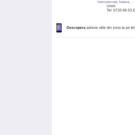
Internationala; Italiana
,
...
Unirii
Tel: 0720 66.53.
Descopera
adrese utile din zona ta pe te