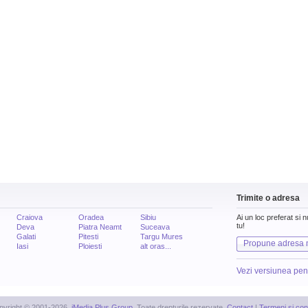
Trimite o adresa
Craiova
Oradea
Sibiu
Ai un loc preferat si 
tu!
Deva
Piatra Neamt
Suceava
Galati
Pitesti
Targu Mures
Propune adresa 
Iasi
Ploiesti
alt oras...
Vezi versiunea pen
pyright © 2001-2026,
iMedia Plus Group
. Toate drepturile rezervate.
Contact
|
Termeni si cond