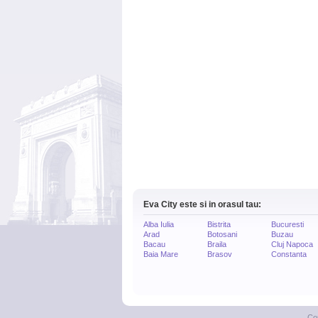
Eva City este si in orasul tau:
Alba Iulia
Bistrita
Bucuresti
Arad
Botosani
Buzau
Bacau
Braila
Cluj Napoca
Baia Mare
Brasov
Constanta
Co