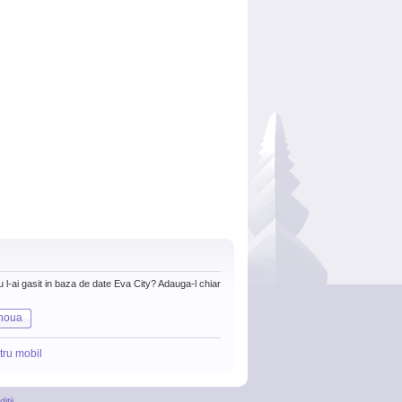
nu l-ai gasit in baza de date Eva City? Adauga-l chiar
noua
tru mobil
itii