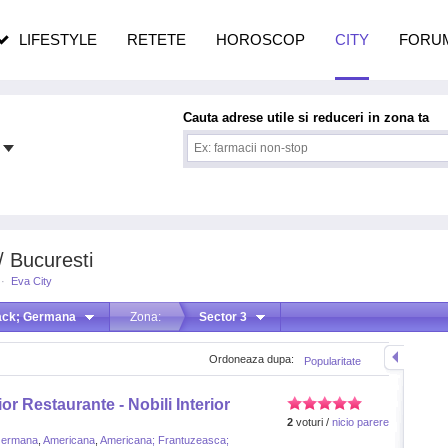
n vârstă
de dureroasă este investigația
LIFESTYLE
RETETE
HOROSCOP
CITY
FORU
Cauta adrese utile si reduceri in zona ta
 Bucuresti
·
Eva City
ack; Germana
Zona:
Sector 3
Ordoneaza dupa:
Popularitate
or Restaurante - Nobili Interior
2
voturi /
nicio parere
Germana
,
Americana
,
Americana; Frantuzeasca;