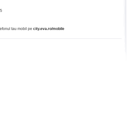
65
lefonul tau mobil pe
city.eva.ro/mobile