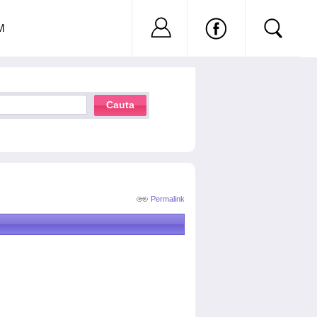
Nu ai cont?
Inregistreaza-
M
Cauta
Permalink