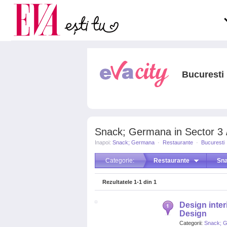
Carieră
pe măsură ce înaintezi î
Actualitate
Bucuresti
Snack; Germana in Sector 3 /
Inapoi:
Snack; Germana
·
Restaurante
·
Bucuresti
Categorie:
Restaurante
Sn
Rezultatele
1-1
din
1
Design interi
Design
Categorii:
Snack; 