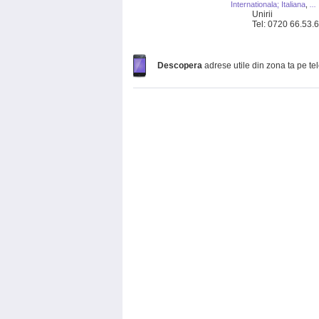
Internationala; Italiana
,
...
Unirii
Tel: 0720 66.53.
Descopera
adrese utile din zona ta pe te