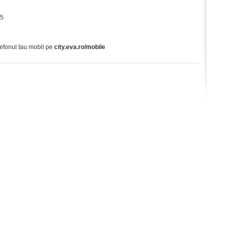
65
lefonul tau mobil pe
city.eva.ro/mobile