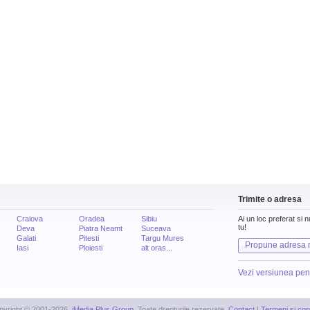
Trimite o adresa
Craiova
Oradea
Sibiu
Ai un loc preferat si 
tu!
Deva
Piatra Neamt
Suceava
Galati
Pitesti
Targu Mures
Propune adresa 
Iasi
Ploiesti
alt oras...
Vezi versiunea pen
pyright © 2001-2026,
iMedia Plus Group
. Toate drepturile rezervate.
Contact
|
Termeni si cond