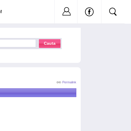
Nu ai cont?
Inregistreaza-
M
Cauta
Permalink