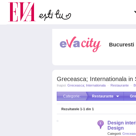
Carieră
pe măsură ce înaintezi î
Actualitate
Bucuresti
Greceasca; Internationala in 
Inapoi:
Greceasca; Internationala
·
Restaurante
·
B
Categorie:
Restaurante
Gre
Rezultatele
1-1
din
1
Design interi
Design
Categorii:
Greceasc