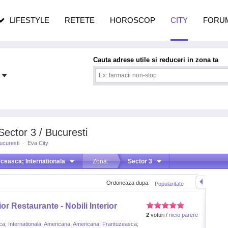
n vârstă
de dureroasă este investigația
LIFESTYLE
RETETE
HOROSCOP
CITY
FORU
Cauta adrese utile si reduceri in zona ta
Sector 3 / Bucuresti
ucuresti
·
Eva City
ceasca; Internationala
Zona:
Sector 3
Ordoneaza dupa:
Popularitate
or Restaurante - Nobili Interior
2
voturi /
nicio parere
a; Internationala
,
Americana
,
Americana; Frantuzeasca;