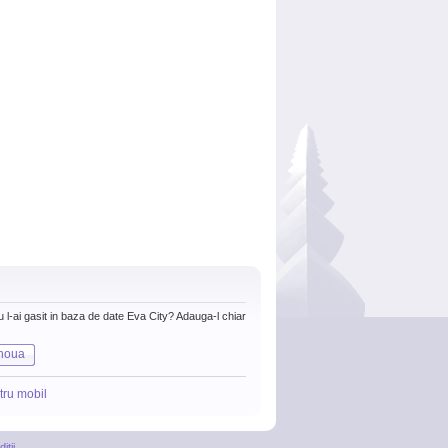
nu l-ai gasit in baza de date Eva City? Adauga-l chiar
noua
tru mobil
itii