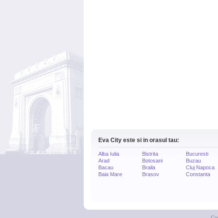
Eva City este si in orasul tau:
Alba Iulia
Bistrita
Bucuresti
Arad
Botosani
Buzau
Bacau
Braila
Cluj Napoca
Baia Mare
Brasov
Constanta
Co