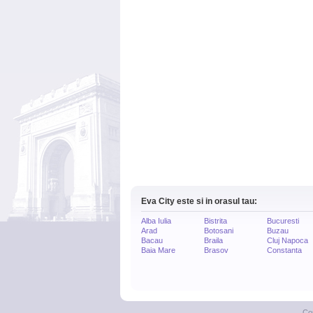
Eva City este si in orasul tau:
Alba Iulia
Bistrita
Bucuresti
Arad
Botosani
Buzau
Bacau
Braila
Cluj Napoca
Baia Mare
Brasov
Constanta
Co