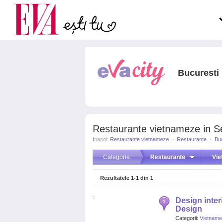
Carieră
la medic
Actualitate
Bucuresti
Restaurante vietnameze in Se
Inapoi:
Restaurante vietnameze
·
Restaurante
·
Bu
Categorie:
Restaurante
Vi
Rezultatele
1-1
din
1
Design interi
Design
Categorii:
Vietnam