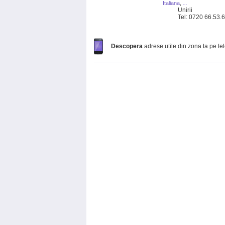
Italiana
,
...
Unirii
Tel: 0720 66.53.
Descopera
adrese utile din zona ta pe te