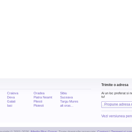
Trimite o adresa
Craiova
Oradea
Sibiu
Ai un loc preferat si 
tu!
Deva
Piatra Neamt
Suceava
Galati
Pitesti
Targu Mures
Propune adresa 
Iasi
Ploiesti
alt oras...
Vezi versiunea pen
pyright © 2001-2026,
iMedia Plus Group
. Toate drepturile rezervate.
Contact
|
Termeni si cond