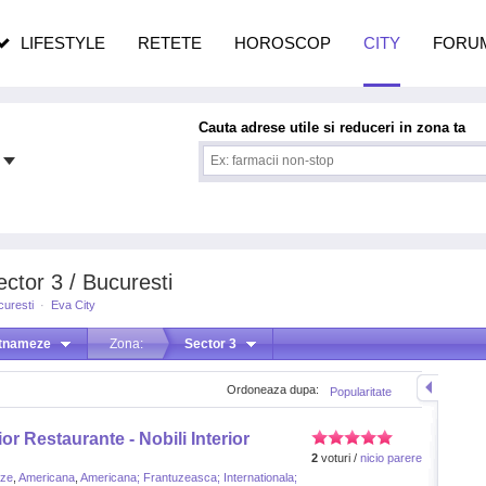
pe măsură ce înaintezi în vârstă
LIFESTYLE
RETETE
HOROSCOP
CITY
FORU
Cauta adrese utile si reduceri in zona ta
ctor 3 / Bucuresti
curesti
·
Eva City
etnameze
Zona:
Sector 3
Ordoneaza dupa:
Popularitate
or Restaurante - Nobili Interior
2
voturi /
nicio parere
eze
,
Americana
,
Americana; Frantuzeasca; Internationala;