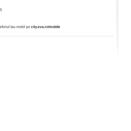
65
lefonul tau mobil pe
city.eva.ro/mobile