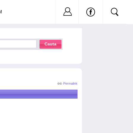
Nu ai cont?
Inregistreaza-
M
Cauta
Permalink