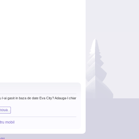
nu l-ai gasit in baza de date Eva City? Adauga-l chiar
noua
tru mobil
itii