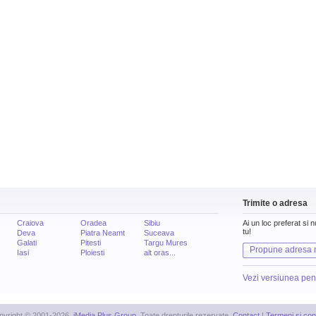
Trimite o adresa
Craiova
Oradea
Sibiu
Ai un loc preferat si 
tu!
Deva
Piatra Neamt
Suceava
Galati
Pitesti
Targu Mures
Propune adresa 
Iasi
Ploiesti
alt oras...
Vezi versiunea pen
pyright © 2001-2026,
iMedia Plus Group
. Toate drepturile rezervate.
Contact
|
Termeni si cond