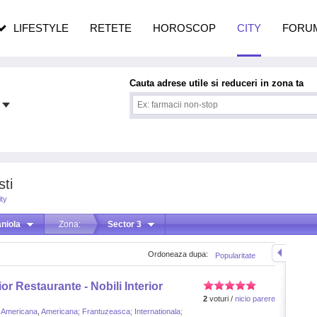
pe măsură ce înaintezi în vârstă
LIFESTYLE
RETETE
HOROSCOP
CITY
FORU
Cauta adrese utile si reduceri in zona ta
sti
ty
niola
Zona:
Sector 3
Ordoneaza dupa:
Popularitate
or Restaurante - Nobili Interior
2
voturi /
nicio parere
,
Americana
,
Americana; Frantuzeasca; Internationala;