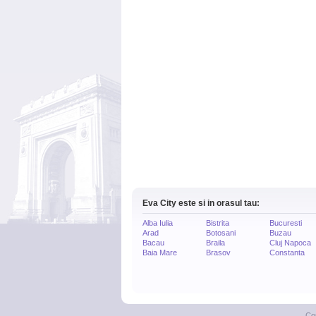
Eva City este si in orasul tau:
Alba Iulia
Bistrita
Bucuresti
Arad
Botosani
Buzau
Bacau
Braila
Cluj Napoca
Baia Mare
Brasov
Constanta
Co