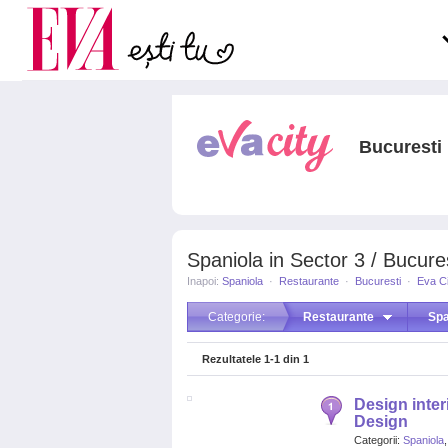
Carieră
la medic
Actualitate
Bucuresti
Spaniola in Sector 3 / Bucure
Inapoi:
Spaniola
·
Restaurante
·
Bucuresti
·
Eva Ci
Categorie:
Restaurante
Spa
Rezultatele
1-1
din
1
Design interi
Design
Categorii:
Spaniola