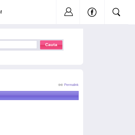
Nu ai cont?
Inregistreaza-
M
Cauta
Permalink