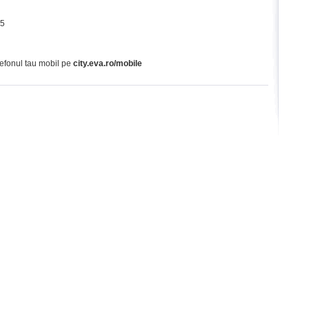
65
lefonul tau mobil pe
city.eva.ro/mobile