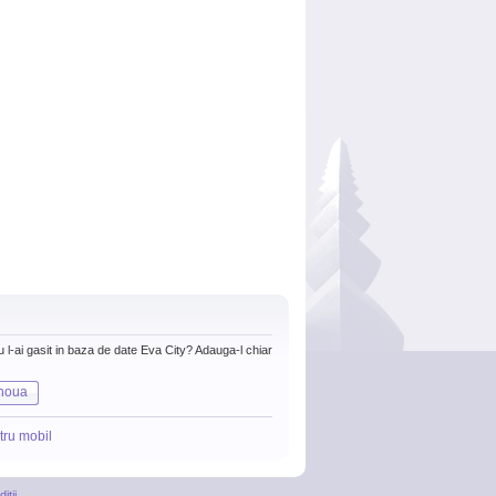
nu l-ai gasit in baza de date Eva City? Adauga-l chiar
noua
tru mobil
itii