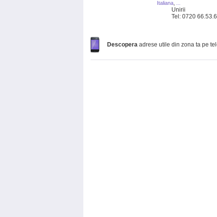
Italiana
,
...
Unirii
Tel: 0720 66.53.
Descopera
adrese utile din zona ta pe te