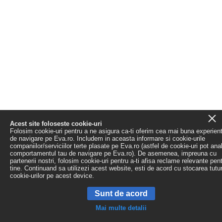
Acest site foloseste cookie-uri
Folosim cookie-uri pentru a ne asigura ca-ti oferim cea mai buna experien
de navigare pe Eva.ro. Includem in aceasta informare si cookie-urile
companiilor/serviciilor terte plasate pe Eva.ro (astfel de cookie-uri pot ana
comportamentul tau de navigare pe Eva.ro). De asemenea, impreuna cu
partenerii nostri, folosim cookie-uri pentru a-ti afisa reclame relevante pen
tine. Continuand sa utilizezi acest website, esti de acord cu stocarea tutu
cookie-urilor pe acest device.
Sunt de acord
Mai multe detalii