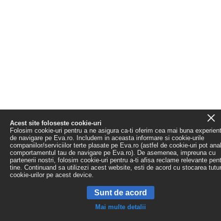
Acest site foloseste cookie-uri
Folosim cookie-uri pentru a ne asigura ca-ti oferim cea mai buna experien
de navigare pe Eva.ro. Includem in aceasta informare si cookie-urile
companiilor/serviciilor terte plasate pe Eva.ro (astfel de cookie-uri pot ana
comportamentul tau de navigare pe Eva.ro). De asemenea, impreuna cu
partenerii nostri, folosim cookie-uri pentru a-ti afisa reclame relevante pen
tine. Continuand sa utilizezi acest website, esti de acord cu stocarea tutu
cookie-urilor pe acest device.
Sunt de acord
Mai multe detalii