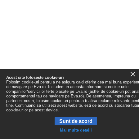
Acest site foloseste cookie-uri
Folosim cookie-uri pentru a ne asigura ca-ti oferim cea mai buna experien
de navigare pe Eva.ro. Includem in aceasta informare si cookie-urile
companiilor/serviciilor terte plasate pe Eva.ro (astfel de cookie-uri pot ana
comportamentul tau de navigare pe Eva.ro). De asemenea, impreuna cu
partenerii nostri, folosim cookie-uri pentru a-ti afisa reclame relevante pen
tine. Continuand sa utilizezi acest website, esti de acord cu stocarea tutu
cookie-urilor pe acest device.
Sunt de acord
Mai multe detalii