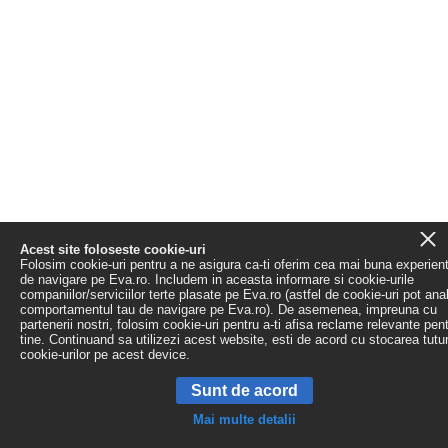
Acest site foloseste cookie-uri
Folosim cookie-uri pentru a ne asigura ca-ti oferim cea mai buna experien
de navigare pe Eva.ro. Includem in aceasta informare si cookie-urile
companiilor/serviciilor terte plasate pe Eva.ro (astfel de cookie-uri pot ana
comportamentul tau de navigare pe Eva.ro). De asemenea, impreuna cu
partenerii nostri, folosim cookie-uri pentru a-ti afisa reclame relevante pen
tine. Continuand sa utilizezi acest website, esti de acord cu stocarea tutu
cookie-urilor pe acest device.
Sunt de acord
Mai multe detalii