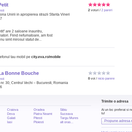
etit
2
voturi /
2 pareri
sti
 Zona Unirii in apropierea strazii Sfanta Vineri
77
tit" are 2 saloane inauntru,
matori. Fiind nefumatoare, am fost
u simt mirosul statut de...
lefonul tau mobil pe
city.eva.ro/mobile
 La Bonne Bouche
0
vot /
nicio parere
sti
nr. 30, Centrul Vechi – Bucuresti, Romania
76
Trimite o adresa
Craiova
Oradea
Sibiu
Ai un loc preferat si 
tu!
Deva
Piatra Neamt
Suceava
Galati
Pitesti
Targu Mures
Propune adresa 
Iasi
Ploiesti
alt oras...