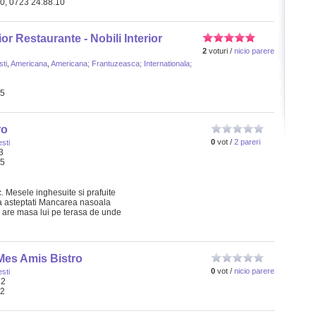
50, 0723 24.88.10
or Restaurante - Nobili Interior
2
voturi /
nicio parere
ti
,
Americana
,
Americana; Frantuzeasca; Internationala;
65
ro
0
vot /
2 pareri
sti
3
25
. Mesele inghesuite si prafuite
sa asteptati Mancarea nasoala
 are masa lui pe terasa de unde
Mes Amis Bistro
0
vot /
nicio parere
sti
82
12