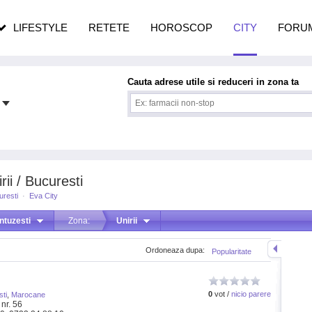
pe măsură ce înaintezi în vârstă
LIFESTYLE
RETETE
HOROSCOP
CITY
FORU
Cauta adrese utile si reduceri in zona ta
rii / Bucuresti
uresti
·
Eva City
ntuzesti
Zona:
Unirii
Ordoneaza dupa:
Popularitate
0
vot /
nicio parere
ti
,
Marocane
nr. 56