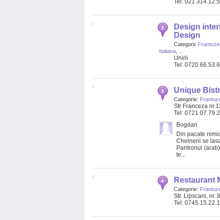
Tel: 021 314.12.
Design interi
Design
Categorii:
Frantuzes
Italiana
,
...
Unirii
Tel: 0720 66.53.
Unique Bist
Categorie:
Frantuze
Str Franceza nr.1
Tel: 0721 07.79.
Bogdan
Din pacate nimic
Chelnerii se la
Pantronul (arab)
te...
Restaurant 
Categorie:
Frantuze
Str. Lipscani, nr. 
Tel: 0745 15.22.