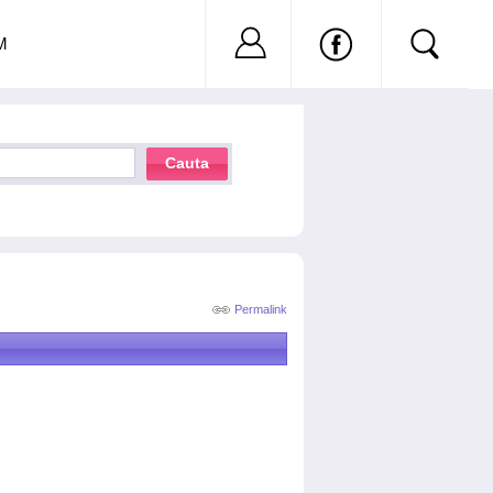
Nu ai cont?
Inregistreaza-
M
Cauta
Permalink