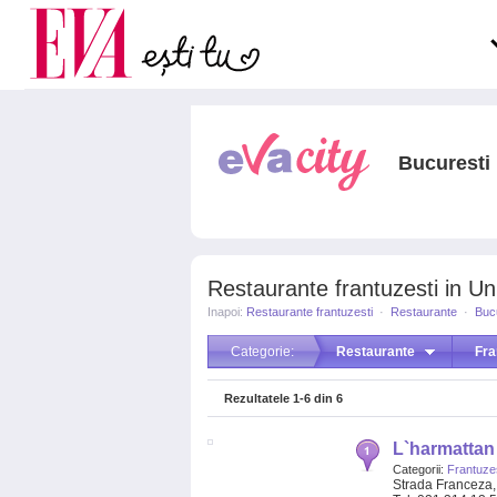
Carieră
la medic
Actualitate
Bucuresti
Restaurante frantuzesti in Uni
Inapoi:
Restaurante frantuzesti
·
Restaurante
·
Buc
Categorie:
Restaurante
Fra
Rezultatele
1-6
din
6
L`harmattan
Categorii:
Frantuzes
Strada Franceza, 