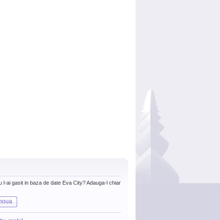
nu l-ai gasit in baza de date Eva City? Adauga-l chiar
noua