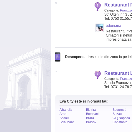
Restaurant P
Categorie:
Frantuze
Str. Olteni nr. 3 ,
Tel: 0753 31.55.
bdoinana
Restaurantul "Pe
fumatori si nefu
impresionata sa n
Descopera
adrese utile din zona ta pe te
Restaurant
Categorie:
Frantuze
Strada Franceza, 
Tel: 0731 24.78.
Eva City este si in orasul tau:
Alba Iulia
Bistrita
Bucuresti
Arad
Botosani
Buzau
Bacau
Braila
Cluj Napoca
Baia Mare
Brasov
Constanta