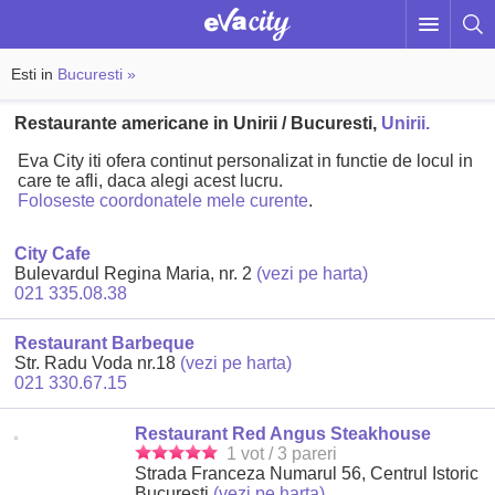
Esti in
Bucuresti »
Restaurante americane in Unirii / Bucuresti,
Unirii.
Eva City iti ofera continut personalizat in functie de locul in
care te afli, daca alegi acest lucru.
Foloseste coordonatele mele curente
.
City Cafe
Bulevardul Regina Maria, nr. 2
(vezi pe harta)
021 335.08.38
Restaurant Barbeque
Str. Radu Voda nr.18
(vezi pe harta)
021 330.67.15
Restaurant Red Angus Steakhouse
1 vot / 3 pareri
Strada Franceza Numarul 56, Centrul Istoric
Bucuresti
(vezi pe harta)