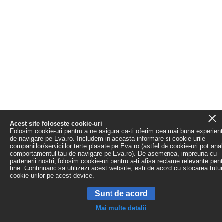
Acest site foloseste cookie-uri
Folosim cookie-uri pentru a ne asigura ca-ti oferim cea mai buna experien
de navigare pe Eva.ro. Includem in aceasta informare si cookie-urile
companiilor/serviciilor terte plasate pe Eva.ro (astfel de cookie-uri pot ana
comportamentul tau de navigare pe Eva.ro). De asemenea, impreuna cu
partenerii nostri, folosim cookie-uri pentru a-ti afisa reclame relevante pen
tine. Continuand sa utilizezi acest website, esti de acord cu stocarea tutu
cookie-urilor pe acest device.
Sunt de acord
Mai multe detalii