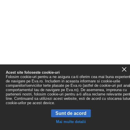
Acest site foloseste cookie-uri
Folosim cookie-uri pentru a ne asigura ca-ti oferim cea mai buna experien
de navigare pe Eva.ro. Includem in aceasta informare si cookie-urile
companiilor/serviciilor terte plasate pe Eva.ro (astfel de cookie-uri pot ana
comportamentul tau de navigare pe Eva.ro). De asemenea, impreuna cu
partenerii nostri, folosim cookie-uri pentru a-ti afisa reclame relevante pen
tine. Continuand sa utilizezi acest website, esti de acord cu stocarea tutu
cookie-urilor pe acest device.
Sunt de acord
Mai multe detalii