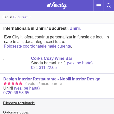
Esti in
Bucuresti »
Internationala in Unirii / Bucuresti,
Unirii.
Eva City iti ofera continut personalizat in functie de locul in
care te afli, daca alegi acest lucru.
Foloseste coordonatele mele curente
.
Corks Cozy Wine Bar
Strada bacani, nr. 1
(vezi pe harta)
021 311.22.65
Design interior Restaurante - Nobili Interior Design
2 voturi / nicio parere
Unirii
(vezi pe harta)
0720 66.53.65
Filtreaza rezultatele
Ordonare dupa: