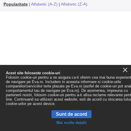
Popularitate
|
Alfabetic (A-Z)
|
Alfabetic (Z-A)
Acest site foloseste cookie-uri
Folosim cookie-uri pentru a ne asigura ca-ti oferim cea mai buna experien
de navigare pe Eva.ro. Includem in aceasta informare si cookie-urile
companiilor/serviciilor terte plasate pe Eva.ro (astfel de cookie-uri pot ana
comportamentul tau de navigare pe Eva.ro). De asemenea, impreuna cu
partenerii nostri, folosim cookie-uri pentru a-ti afisa reclame relevante pen
tine. Continuand sa utilizezi acest website, esti de acord cu stocarea tutu
cookie-urilor pe acest device.
Sunt de acord
Mai multe detalii