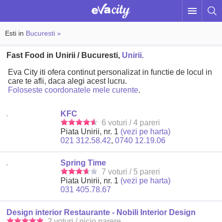
Esti in
Bucuresti »
Fast Food in Unirii / Bucuresti,
Unirii.
Eva City iti ofera continut personalizat in functie de locul in
care te afli, daca alegi acest lucru.
Foloseste coordonatele mele curente
.
KFC
6 voturi / 4 pareri
Piata Unirii, nr. 1
(vezi pe harta)
021 312.58.42
,
0740 12.19.06
Spring Time
7 voturi / 5 pareri
Piata Unirii, nr. 1
(vezi pe harta)
031 405.78.67
Design interior Restaurante - Nobili Interior Design
2 voturi / nicio parere