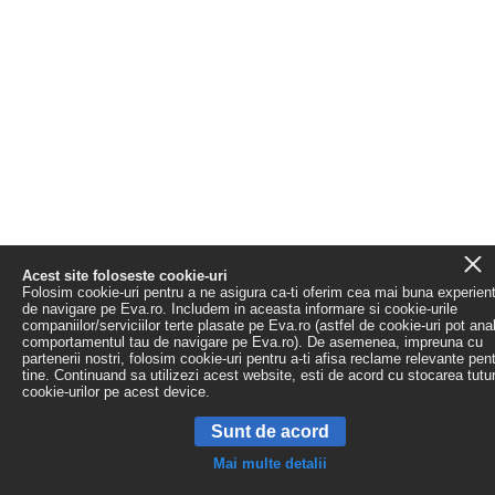
Acest site foloseste cookie-uri
Folosim cookie-uri pentru a ne asigura ca-ti oferim cea mai buna experien
de navigare pe Eva.ro. Includem in aceasta informare si cookie-urile
companiilor/serviciilor terte plasate pe Eva.ro (astfel de cookie-uri pot ana
comportamentul tau de navigare pe Eva.ro). De asemenea, impreuna cu
partenerii nostri, folosim cookie-uri pentru a-ti afisa reclame relevante pen
tine. Continuand sa utilizezi acest website, esti de acord cu stocarea tutu
cookie-urilor pe acest device.
Sunt de acord
Mai multe detalii