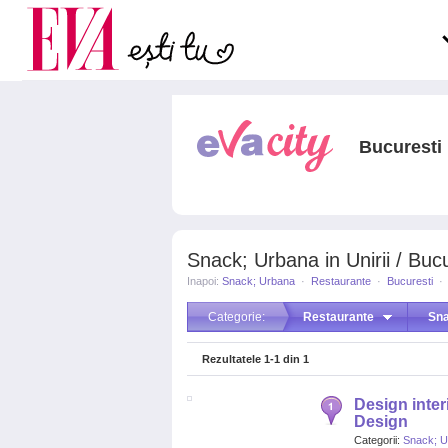
Carieră
pe măsură ce înaintezi î
Actualitate
Bucuresti
Snack; Urbana in Unirii / Bucu
Inapoi:
Snack; Urbana
·
Restaurante
·
Bucuresti
·
Categorie:
Restaurante
Sna
Rezultatele
1-1
din
1
Design interi
Design
Categorii:
Snack; U