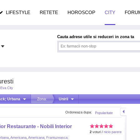
n vârstă
de dureroasă este investigația
LIFESTYLE
RETETE
HOROSCOP
CITY
FORU
Cauta adrese utile si reduceri in zona ta
resti
Eva City
ck; Urbana
Zona:
Unirii
Ordoneaza dupa:
Popularitate
or Restaurante - Nobili Interior
2
voturi /
nicio parere
rbana
,
Americana
,
Americana; Frantuzeasca;