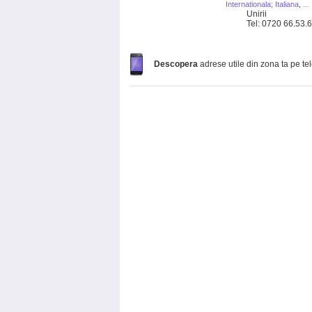
Internationala; Italiana
,
...
Unirii
Tel: 0720 66.53.
Descopera
adrese utile din zona ta pe te