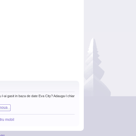
nu l-ai gasit in baza de date Eva City? Adauga-l chiar
noua
tru mobil
itii