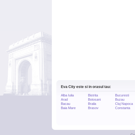
Eva City este si in orasul tau:
Alba Iulia
Bistrita
Bucuresti
Arad
Botosani
Buzau
Bacau
Braila
Cluj Napoca
Baia Mare
Brasov
Constanta
Co