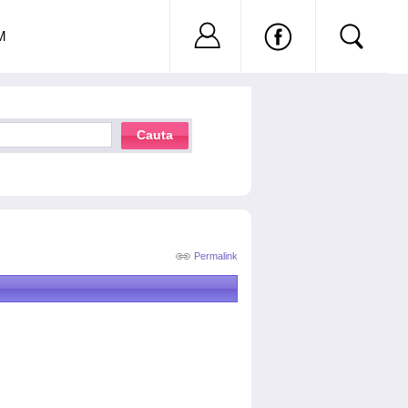
Nu ai cont?
Inregistreaza-
M
Cauta
Permalink