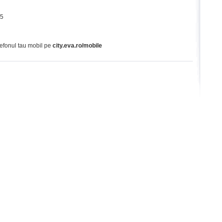
65
lefonul tau mobil pe
city.eva.ro/mobile