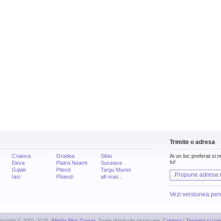
Trimite o adresa
Craiova
Oradea
Sibiu
Ai un loc preferat si 
tu!
Deva
Piatra Neamt
Suceava
Galati
Pitesti
Targu Mures
Propune adresa 
Iasi
Ploiesti
alt oras...
Vezi versiunea pen
pyright © 2001-2026,
iMedia Plus Group
. Toate drepturile rezervate.
Contact
|
Termeni si cond