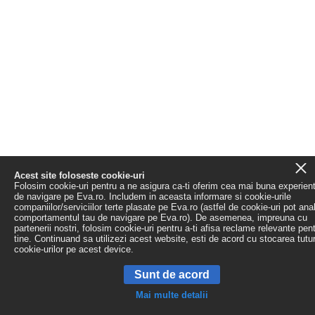
Acest site foloseste cookie-uri
Folosim cookie-uri pentru a ne asigura ca-ti oferim cea mai buna experien
de navigare pe Eva.ro. Includem in aceasta informare si cookie-urile
companiilor/serviciilor terte plasate pe Eva.ro (astfel de cookie-uri pot ana
comportamentul tau de navigare pe Eva.ro). De asemenea, impreuna cu
partenerii nostri, folosim cookie-uri pentru a-ti afisa reclame relevante pen
tine. Continuand sa utilizezi acest website, esti de acord cu stocarea tutu
cookie-urilor pe acest device.
Sunt de acord
Mai multe detalii