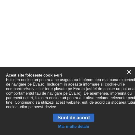
Acest site foloseste cookie-uri
Folosim cookie-uri pentru a ne asigura ca-ti oferim cea mai buna experien
de navigare pe Eva.ro. Includem in aceasta informare si cookie-urile
companiilor/serviciilor terte plasate pe Eva.ro (astfel de cookie-uri pot ana
comportamentul tau de navigare pe Eva.ro). De asemenea, impreuna cu
partenerii nostri, folosim cookie-uri pentru a-ti afisa reclame relevante pen
tine. Continuand sa utilizezi acest website, esti de acord cu stocarea tutu
cookie-urilor pe acest device.
Sunt de acord
Mai multe detalii