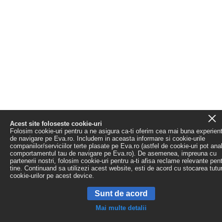
Acest site foloseste cookie-uri
Folosim cookie-uri pentru a ne asigura ca-ti oferim cea mai buna experien
de navigare pe Eva.ro. Includem in aceasta informare si cookie-urile
companiilor/serviciilor terte plasate pe Eva.ro (astfel de cookie-uri pot ana
comportamentul tau de navigare pe Eva.ro). De asemenea, impreuna cu
partenerii nostri, folosim cookie-uri pentru a-ti afisa reclame relevante pen
tine. Continuand sa utilizezi acest website, esti de acord cu stocarea tutu
cookie-urilor pe acest device.
Sunt de acord
Mai multe detalii