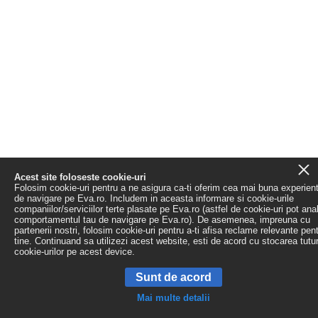
Acest site foloseste cookie-uri
Folosim cookie-uri pentru a ne asigura ca-ti oferim cea mai buna experien
de navigare pe Eva.ro. Includem in aceasta informare si cookie-urile
companiilor/serviciilor terte plasate pe Eva.ro (astfel de cookie-uri pot ana
comportamentul tau de navigare pe Eva.ro). De asemenea, impreuna cu
partenerii nostri, folosim cookie-uri pentru a-ti afisa reclame relevante pen
tine. Continuand sa utilizezi acest website, esti de acord cu stocarea tutu
cookie-urilor pe acest device.
Sunt de acord
Mai multe detalii