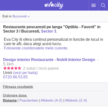
Esti in
Bucuresti »
Restaurante pescaresti pe langa "Optiblu - Favorit" in
Sector 3 / Bucuresti,
Sector 3.
Eva City iti ofera continut personalizat in functie de locul in
care te afli, daca alegi acest lucru.
Foloseste coordonatele mele curente
.
Design interior Restaurante - Nobili Interior Design
-
5.1km
2 voturi / nicio parere
Unirii
(vezi pe harta)
0720 66.53.65
Filtreaza rezultatele
Ordonare dupa:
Distanta
|
Popularitate
|
Alfabetic (A-Z)
|
Alfabetic (Z-A)