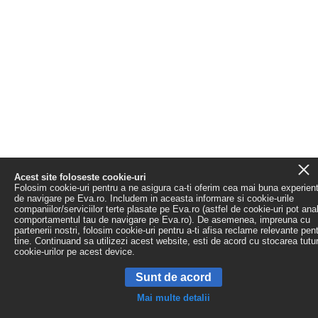
Acest site foloseste cookie-uri
Folosim cookie-uri pentru a ne asigura ca-ti oferim cea mai buna experien
de navigare pe Eva.ro. Includem in aceasta informare si cookie-urile
companiilor/serviciilor terte plasate pe Eva.ro (astfel de cookie-uri pot ana
comportamentul tau de navigare pe Eva.ro). De asemenea, impreuna cu
partenerii nostri, folosim cookie-uri pentru a-ti afisa reclame relevante pen
tine. Continuand sa utilizezi acest website, esti de acord cu stocarea tutu
cookie-urilor pe acest device.
Sunt de acord
Mai multe detalii