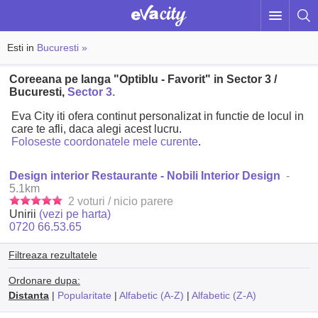
Esti in
Bucuresti »
Coreeana pe langa "Optiblu - Favorit" in Sector 3 /
Bucuresti,
Sector 3.
Eva City iti ofera continut personalizat in functie de locul in
care te afli, daca alegi acest lucru.
Foloseste coordonatele mele curente
.
Design interior Restaurante - Nobili Interior Design
-
5.1km
2 voturi / nicio parere
Unirii
(vezi pe harta)
0720 66.53.65
Filtreaza rezultatele
Ordonare dupa:
Distanta
|
Popularitate
|
Alfabetic (A-Z)
|
Alfabetic (Z-A)