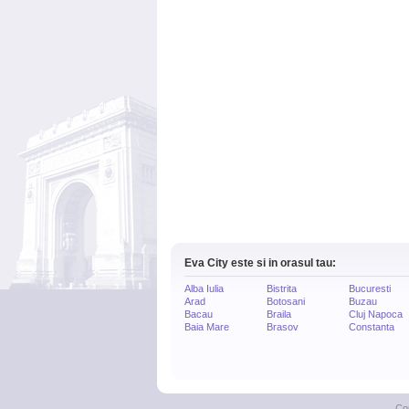
Eva City este si in orasul tau:
Alba Iulia
Bistrita
Bucuresti
Arad
Botosani
Buzau
Bacau
Braila
Cluj Napoca
Baia Mare
Brasov
Constanta
Co