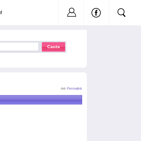
Nu ai cont?
Inregistreaza-
M
Cauta
Permalink