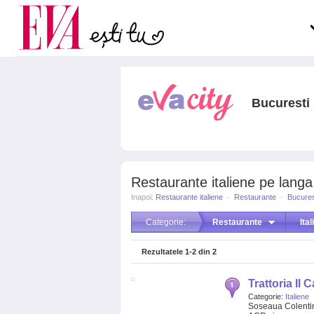
Carieră
pe măsură ce înaintezi î
Actualitate
Bucuresti
Restaurante italiene pe langa
Inapoi:
Restaurante italiene
·
Restaurante
·
Bucures
Categorie:
Restaurante
Ita
Rezultatele
1-2
din
2
Trattoria Il C
Categorie:
Italiene
Soseaua Colentina,