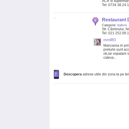
ACR si supermar
Tel: 0734 38.24.
Restaurant 
Categorie:
Italiene
Str. Căminului, Nr
Tel: 021 252.09.
mm983
Mancarea in prim
preturle sunt acc
ok,iar ospatarii
cateva...
Descopera
adrese utile din zona ta pe te