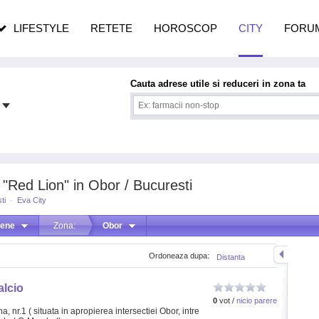
n vârstă
de dureroasă este investigația
LIFESTYLE
RETETE
HOROSCOP
CITY
FORU
Cauta adrese utile si reduceri in zona ta
 "Red Lion" in Obor / Bucuresti
ti
·
Eva City
liene
Zona:
Obor
Ordoneaza dupa:
Distanta
alcio
0
vot /
nicio parere
 nr.1 ( situata in apropierea intersectiei Obor, intre