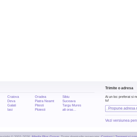
Trimite o adresa
Craiova
Oradea
Sibiu
Ai un loc preferat si 
tu!
Deva
Piatra Neamt
Suceava
Galati
Pitesti
Targu Mures
Propune adresa 
Iasi
Ploiesti
alt oras...
Vezi versiunea pen
pyright © 2001-2026,
iMedia Plus Group
. Toate drepturile rezervate.
Contact
|
Termeni si cond