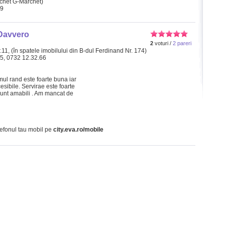
chet G-Marchet)
19
Davvero
2
voturi /
2 pareri
.11, (în spatele imobilului din B-dul Ferdinand Nr. 174)
15, 0732 12.32.66
ul rand este foarte buna iar
esibile. Servirae este foarte
 sunt amabili . Am mancat de
lefonul tau mobil pe
city.eva.ro/mobile