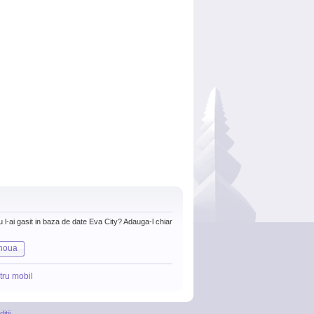
nu l-ai gasit in baza de date Eva City? Adauga-l chiar
noua
tru mobil
itii