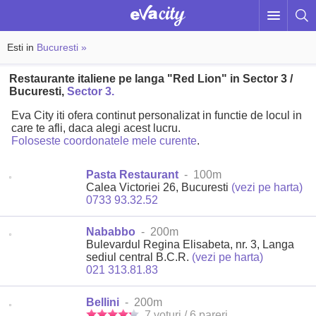
Esti in
Bucuresti »
Restaurante italiene pe langa "Red Lion" in Sector 3 /
Bucuresti,
Sector 3.
Eva City iti ofera continut personalizat in functie de locul in
care te afli, daca alegi acest lucru.
Foloseste coordonatele mele curente
.
Pasta Restaurant
- 100m
Calea Victoriei 26, Bucuresti
(vezi pe harta)
0733 93.32.52
Nababbo
- 200m
Bulevardul Regina Elisabeta, nr. 3, Langa
sediul central B.C.R.
(vezi pe harta)
021 313.81.83
Bellini
- 200m
7 voturi / 6 pareri