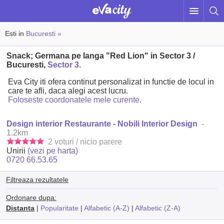
Esti in
Bucuresti »
Snack; Germana pe langa "Red Lion" in Sector 3 /
Bucuresti,
Sector 3.
Eva City iti ofera continut personalizat in functie de locul in
care te afli, daca alegi acest lucru.
Foloseste coordonatele mele curente
.
Design interior Restaurante - Nobili Interior Design
-
1.2km
2 voturi / nicio parere
Unirii
(vezi pe harta)
0720 66.53.65
Filtreaza rezultatele
Ordonare dupa:
Distanta
|
Popularitate
|
Alfabetic (A-Z)
|
Alfabetic (Z-A)