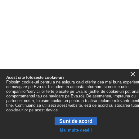
Acest site foloseste cookie-uri
Folosim cookie-uri pentru a ne asigura ca-ti oferim cea mai buna experien
de navigare pe Eva.ro. Includem in aceasta informare si cookie-urile
companiilor/serviciilor terte plasate pe Eva.ro (astfel de cookie-uri pot ana
comportamentul tau de navigare pe Eva.ro). De asemenea, impreuna cu
partenerii nostri, folosim cookie-uri pentru a-ti afisa reclame relevante pen
tine. Continuand sa utilizezi acest website, esti de acord cu stocarea tutu
cookie-urilor pe acest device.
Sunt de acord
Mai multe detalii