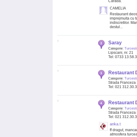
Carada.
CAMELIA
Restaurant deose
imprejmuita cu t
indiscretilor. Ma
destul...
Saray
Categorie:
Turcesti
Lipscani, nr. 21
Tel: 0733 13.58.
Restaurant D
Categorie:
Turcesti
Strada Franceza
Tel: 021 312.30.
Restaurant 
Categorie:
Turcesti
Strada Franceza 
Tel: 021 312.30.
anka.t
ff dragut, manca
atmosfera turcea