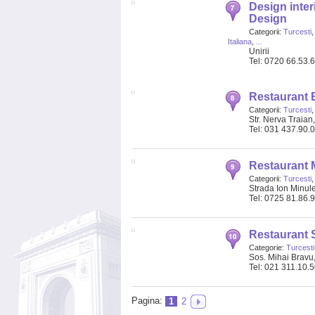
Design interi
Design
Categorii:
Turcesti
,
Italiana
,
...
Unirii
Tel: 0720 66.53.
Restaurant 
Categorii:
Turcesti
Str. Nerva Traian
Tel: 031 437.90.
Restaurant 
Categorii:
Turcesti
,
Strada Ion Minule
Tel: 0725 81.86.
Restaurant 
Categorie:
Turcesti
Sos. Mihai Brav
Tel: 021 311.10.
Pagina:
1
2