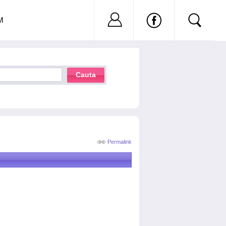
Nu ai cont?
Inregistreaza-
M
Cauta
Permalink