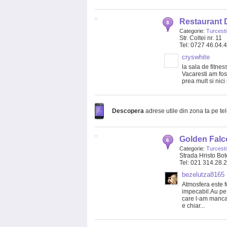
Restaurant
Categorie:
Turcesti
Str. Coltei nr. 11
Tel: 0727 46.04.
cryswhite
la sala de fitne
Vacaresti am fost
prea mult si nici 
Descopera
adrese utile din zona ta pe te
Golden Falc
Categorie:
Turcesti
Strada Hristo Bote
Tel: 021 314.28.
bezelutza8165
Atmosfera este f
impecabil.Au pe
care l-am mancat
e chiar...