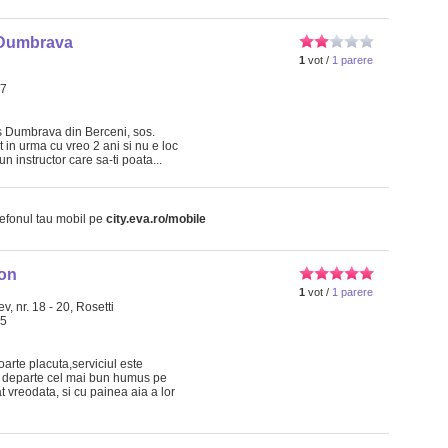
 Dumbrava
1
vot /
1 parere
47
ss Dumbrava din Berceni, sos.
 in urma cu vreo 2 ani si nu e loc
un instructor care sa-ti poata...
lefonul tau mobil pe
city.eva.ro/mobile
on
1
vot /
1 parere
v, nr. 18 - 20, Rosetti
25
oarte placuta,serviciul este
 departe cel mai bun humus pe
 vreodata, si cu painea aia a lor