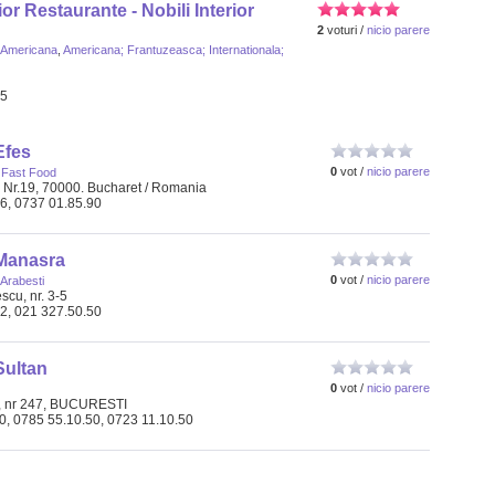
or Restaurante - Nobili Interior
2
voturi /
nicio parere
Americana
,
Americana; Frantuzeasca; Internationala;
65
Efes
0
vot /
nicio parere
,
Fast Food
, Nr.19, 70000. Bucharet / Romania
06, 0737 01.85.90
Manasra
0
vot /
nicio parere
Arabesti
scu, nr. 3-5
92, 021 327.50.50
Sultan
0
vot /
nicio parere
u, nr 247, BUCURESTI
50, 0785 55.10.50, 0723 11.10.50