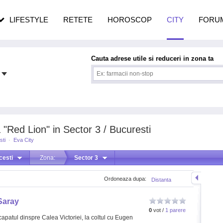
pe măsură ce înaintezi în vârstă
LIFESTYLE
RETETE
HOROSCOP
CITY
FORU
Cauta adrese utile si reduceri in zona ta
 "Red Lion" in Sector 3 / Bucuresti
sti
·
Eva City
cesti
Zona:
Sector 3
Ordoneaza dupa:
Distanta
Saray
0
vot /
1 parere
capatul dinspre Calea Victoriei, la coltul cu Eugen