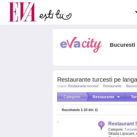
Carieră
la medic
Actualitate
Bucuresti
Restaurante turcesti pe langa
Inapoi:
Restaurante turcesti
·
Restaurante
·
Bucure
Categorie:
Restaurante
Tur
Rezultatele
1-10
din
11
Restaurant 
Categorie:
Turcesti
Strada Lipscani, 