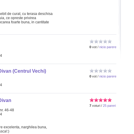
bit de curat, cu terasa deschisa
uia, ce opreste privirea
ncarea foarte buna, in cantitate
0
vot /
nicio parere
34
ivan (Centrul Vechi)
0
vot /
nicio parere
34
Divan
7
voturi /
25 pareri
nr. 46-48
34
re excelenta, narghilea buna,
sca!:)