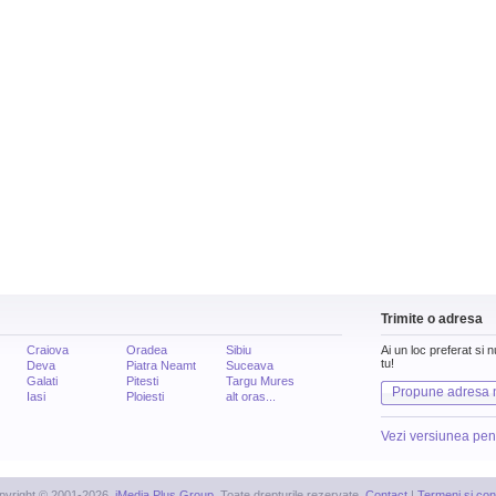
Trimite o adresa
Craiova
Oradea
Sibiu
Ai un loc preferat si 
tu!
Deva
Piatra Neamt
Suceava
Galati
Pitesti
Targu Mures
Propune adresa 
Iasi
Ploiesti
alt oras...
Vezi versiunea pen
pyright © 2001-2026,
iMedia Plus Group
. Toate drepturile rezervate.
Contact
|
Termeni si cond