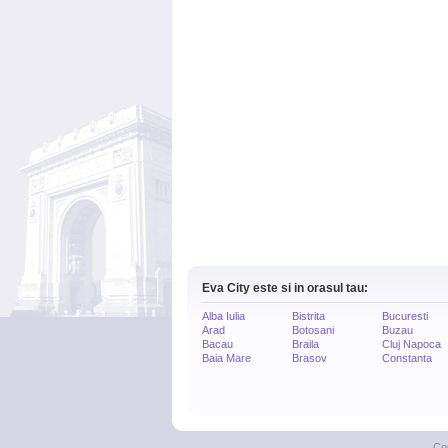
Eva City este si in orasul tau:
Alba Iulia
Bistrita
Bucuresti
Arad
Botosani
Buzau
Bacau
Braila
Cluj Napoca
Baia Mare
Brasov
Constanta
Co