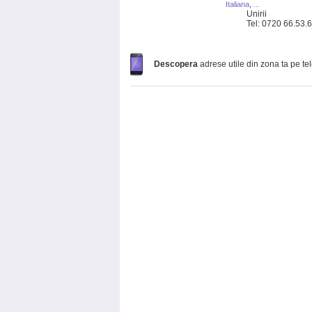
Italiana
,
...
Unirii
Tel: 0720 66.53.
Descopera
adrese utile din zona ta pe te