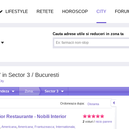
n vârstă
de dureroasă este investigația
LIFESTYLE
RETETE
HOROSCOP
CITY
FORU
Cauta adrese utile si reduceri in zona ta
 in Sector 3 / Bucuresti
ity
andeza
Zona:
Sector 3
Ordoneaza dupa:
Distanta
or Restaurante - Nobili Interior
2
voturi /
nicio parere
,
Americana
,
Americana; Frantuzeasca; Internationala;