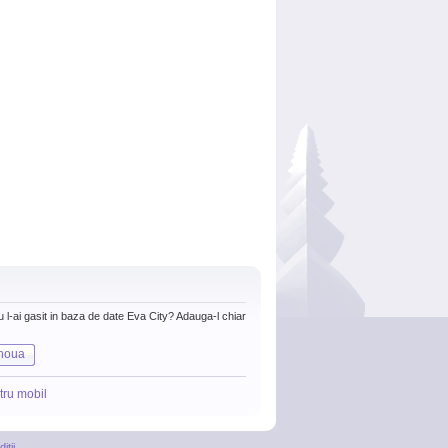
nu l-ai gasit in baza de date Eva City? Adauga-l chiar
noua
tru mobil
itii