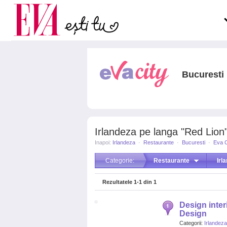
Carieră
pe măsură ce înaintezi î
Actualitate
Bucuresti
Irlandeza pe langa "Red Lion"
Inapoi:
Irlandeza
·
Restaurante
·
Bucuresti
·
Eva C
Categorie:
Restaurante
Irl
Rezultatele
1-1
din
1
Design interi
Design
Categorii:
Irlandeza