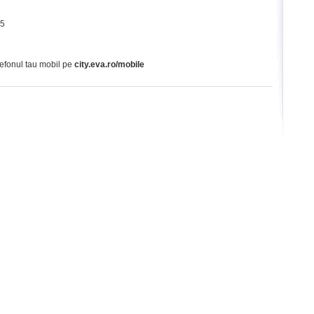
65
lefonul tau mobil pe
city.eva.ro/mobile