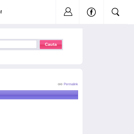
Nu ai cont?
Inregistreaza-
M
Cauta
Permalink