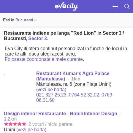
Esti in
Bucuresti »
Restaurante indiene pe langa "Red Lion" in Sector 3 /
Bucuresti,
Sector 3.
Eva City iti ofera continut personalizat in functie de locul in
care te afli, daca alegi acest lucru.
Foloseste coordonatele mele curente
.
Restaurant Kumar's Agra Palace
(Mantuleasa)
- 1km
Mântuleasa, nr. 6 (zona Piața Unirii)
(vezi pe harta)
021 327.25.23
,
0764 52.32.02
,
0769
06.01.60
Design interior Restaurante - Nobili Interior Design
-
1.2km
2 voturi / nicio parere
Unirii
(vezi pe harta)