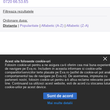
0720 66.53.65
Filtreaza rezultatele
Ordonare dupa:
Distanta
|
Popularitate
|
Alfabetic (A-Z)
|
Alfabetic (Z-A)
Acest site foloseste cookie-uri
Folosim cookie-uri pentru a ne asigura ca-ti oferim cea mai buna experien
de navigare pe Eva.ro. Includem in aceasta informare si cookie-urile
companiilor/serviciilor terte plasate pe Eva.ro (astfel de cookie-uri pot ana
comportamentul tau de navigare pe Eva.ro). De asemenea, impreuna cu
partenerii nostri, folosim cookie-uri pentru a-ti afisa reclame relevante pen
tine. Continuand sa utilizezi acest website, esti de acord cu stocarea tutu
cookie-urilor pe acest device.
Sunt de acord
Mai multe detalii