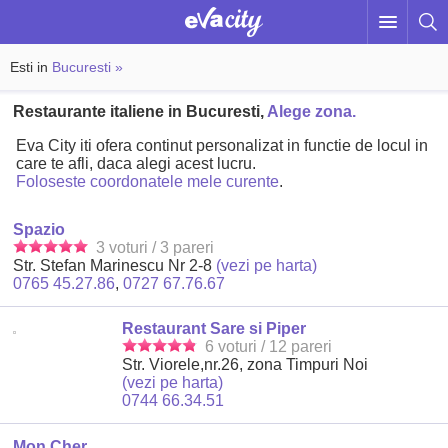
Esti in
Bucuresti »
Restaurante italiene in Bucuresti,
Alege zona.
Eva City iti ofera continut personalizat in functie de locul in
care te afli, daca alegi acest lucru.
Foloseste coordonatele mele curente
.
Spazio
3 voturi / 3 pareri
Str. Stefan Marinescu Nr 2-8
(vezi pe harta)
0765 45.27.86
,
0727 67.76.67
Restaurant Sare si Piper
6 voturi / 12 pareri
Str. Viorele,nr.26, zona Timpuri Noi
(vezi pe harta)
0744 66.34.51
Mon Cher