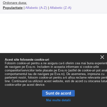
Ordonare dupa:
Popularitate
|
Alfabetic (A-Z)
|
Alfabetic (Z-A)
Acest site foloseste cookie-uri
Folosim cookie-uri pentru a ne asigura ca-ti oferim cea mai buna experien
de navigare pe Eva.ro. Includem in aceasta informare si cookie-urile
companiilor/serviciilor terte plasate pe Eva.ro (astfel de cookie-uri pot ana
comportamentul tau de navigare pe Eva.ro). De asemenea, impreuna cu
partenerii nostri, folosim cookie-uri pentru a-ti afisa reclame relevante pen
tine. Continuand sa utilizezi acest website, esti de acord cu stocarea tutu
cookie-urilor pe acest device.
Sunt de acord
Mai multe detalii