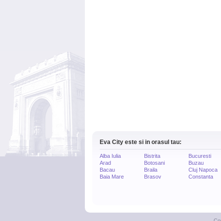
Eva City este si in orasul tau:
Alba Iulia
Bistrita
Bucuresti
Arad
Botosani
Buzau
Bacau
Braila
Cluj Napoca
Baia Mare
Brasov
Constanta
Co