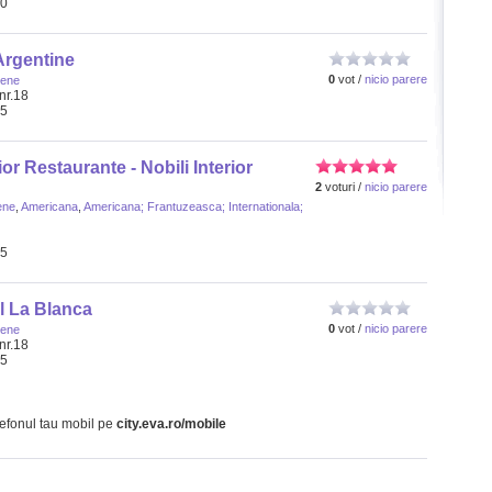
00
Argentine
0
vot /
nicio parere
iene
nr.18
35
or Restaurante - Nobili Interior
2
voturi /
nicio parere
ene
,
Americana
,
Americana; Frantuzeasca; Internationala;
65
l La Blanca
0
vot /
nicio parere
iene
nr.18
35
lefonul tau mobil pe
city.eva.ro/mobile