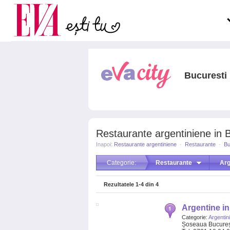
Carieră
la medic
Actualitate
Bucuresti
Restaurante argentiniene in 
Inapoi:
Restaurante argentiniene
·
Restaurante
·
Bu
Categorie:
Restaurante
Arg
Rezultatele
1-4
din
4
Argentine i
Categorie:
Argentin
Șoseaua Bucureșt