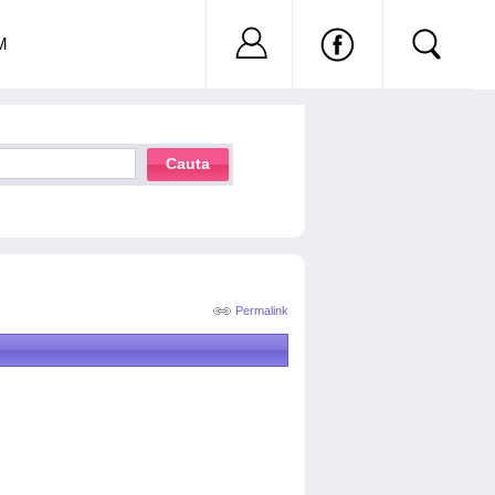
Nu ai cont?
Inregistreaza-
M
Cauta
Permalink