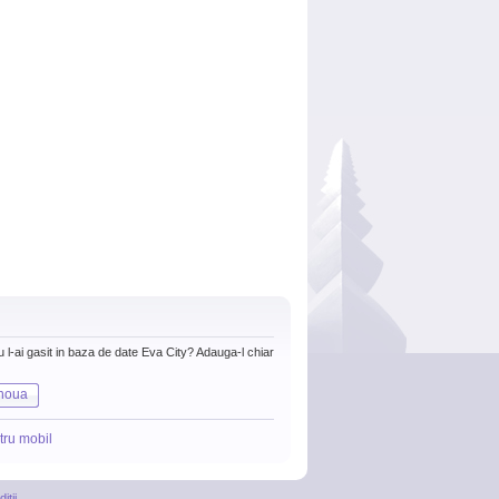
nu l-ai gasit in baza de date Eva City? Adauga-l chiar
noua
tru mobil
itii