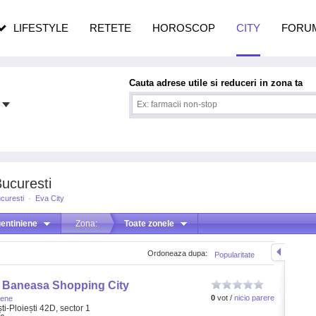
pe măsură ce înaintezi în vârstă
LIFESTYLE
RETETE
HOROSCOP
CITY
FORU
Cauta adrese utile si reduceri in zona ta
Bucuresti
curesti
·
Eva City
entiniene
Zona:
Toate zonele
Ordoneaza dupa:
Popularitate
n Baneasa Shopping City
0
vot /
nicio parere
iene
i-Ploiești 42D, sector 1