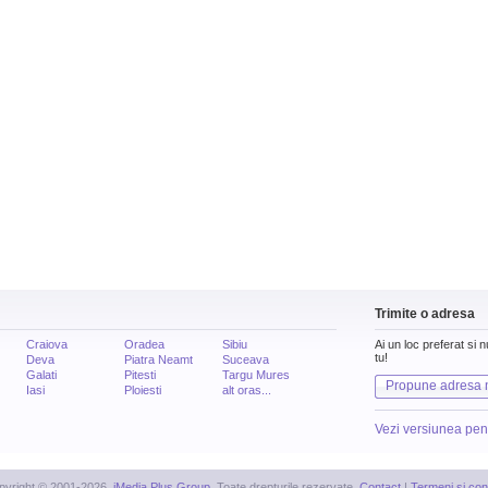
Trimite o adresa
Craiova
Oradea
Sibiu
Ai un loc preferat si 
tu!
Deva
Piatra Neamt
Suceava
Galati
Pitesti
Targu Mures
Propune adresa 
Iasi
Ploiesti
alt oras...
Vezi versiunea pen
pyright © 2001-2026,
iMedia Plus Group
. Toate drepturile rezervate.
Contact
|
Termeni si cond