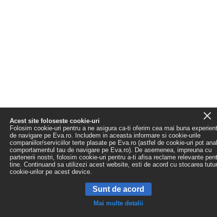
Acest site foloseste cookie-uri
Folosim cookie-uri pentru a ne asigura ca-ti oferim cea mai buna experien
de navigare pe Eva.ro. Includem in aceasta informare si cookie-urile
companiilor/serviciilor terte plasate pe Eva.ro (astfel de cookie-uri pot ana
comportamentul tau de navigare pe Eva.ro). De asemenea, impreuna cu
partenerii nostri, folosim cookie-uri pentru a-ti afisa reclame relevante pen
tine. Continuand sa utilizezi acest website, esti de acord cu stocarea tutu
cookie-urilor pe acest device.
Sunt de acord
Mai multe detalii