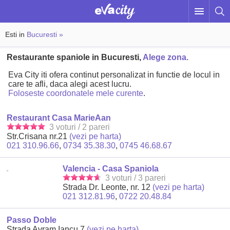
Esti in
Bucuresti »
Restaurante spaniole in Bucuresti,
Alege zona.
Eva City iti ofera continut personalizat in functie de locul in
care te afli, daca alegi acest lucru.
Foloseste coordonatele mele curente
.
Restaurant Casa MarieAan
3 voturi / 2 pareri
Str.Crisana nr.21
(vezi pe harta)
021 310.96.66
,
0734 35.38.30
,
0745 46.68.67
Valencia - Casa Spaniola
3 voturi / 3 pareri
Strada Dr. Leonte, nr. 12
(vezi pe harta)
021 312.81.96
,
0722 20.48.84
Passo Doble
Strada Avram Iancu 7
(vezi pe harta)