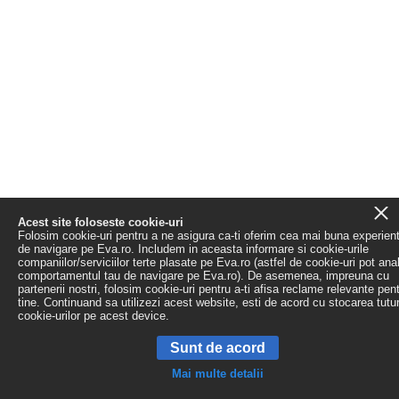
Acest site foloseste cookie-uri
Folosim cookie-uri pentru a ne asigura ca-ti oferim cea mai buna experien
de navigare pe Eva.ro. Includem in aceasta informare si cookie-urile
companiilor/serviciilor terte plasate pe Eva.ro (astfel de cookie-uri pot ana
comportamentul tau de navigare pe Eva.ro). De asemenea, impreuna cu
partenerii nostri, folosim cookie-uri pentru a-ti afisa reclame relevante pen
tine. Continuand sa utilizezi acest website, esti de acord cu stocarea tutu
cookie-urilor pe acest device.
Sunt de acord
Mai multe detalii