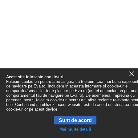
Acest site foloseste cookie-uri
Folosim cookie-uri pentru a ne asigura ca-ti oferim cea mai buna experien
de navigare pe Eva.ro. Includem in aceasta informare si cookie-urile
companiilor/serviciilor terte plasate pe Eva.ro (astfel de cookie-uri pot ana
comportamentul tau de navigare pe Eva.ro). De asemenea, impreuna cu
partenerii nostri, folosim cookie-uri pentru a-ti afisa reclame relevante pen
tine. Continuand sa utilizezi acest website, esti de acord cu stocarea tutu
cookie-urilor pe acest device.
Sunt de acord
Mai multe detalii