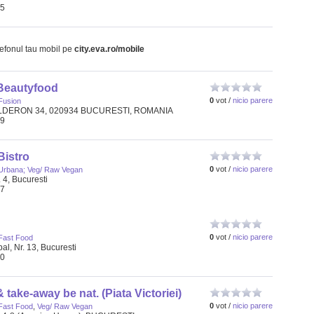
65
lefonul tau mobil pe
city.eva.ro/mobile
Beautyfood
0
vot /
nicio parere
Fusion
LDERON 34, 020934 BUCURESTI, ROMANIA
09
Bistro
0
vot /
nicio parere
Urbana; Veg/ Raw Vegan
 4, Bucuresti
37
0
vot /
nicio parere
Fast Food
l, Nr. 13, Bucuresti
00
 take-away be nat. (Piata Victoriei)
0
vot /
nicio parere
Fast Food
,
Veg/ Raw Vegan