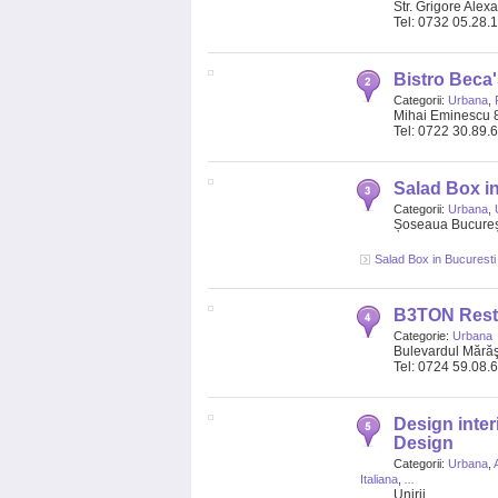
Str. Grigore Alex
Tel: 0732 05.28.
Bistro Beca
Categorii:
Urbana
,
Mihai Eminescu
Tel: 0722 30.89.
Salad Box i
Categorii:
Urbana
,
Șoseaua Bucureșt
Salad Box in Bucuresti
B3TON Rest
Categorie:
Urbana
Bulevardul Mărăşe
Tel: 0724 59.08.
Design interi
Design
Categorii:
Urbana
,
Italiana
,
...
Unirii