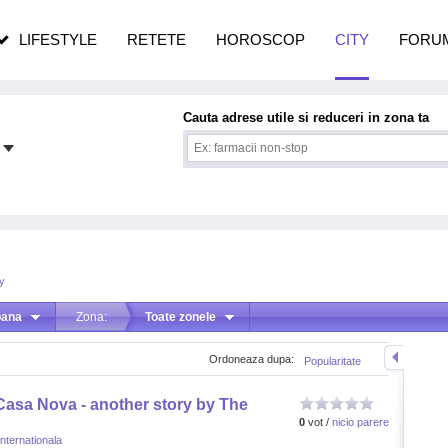
pe măsură ce înaintezi în vârstă
LIFESTYLE
RETETE
HOROSCOP
CITY
FORU
Cauta adrese utile si reduceri in zona ta
y
bana
Zona:
Toate zonele
Ordoneaza dupa:
Popularitate
Casa Nova - another story by The
0
vot /
nicio parere
Internationala