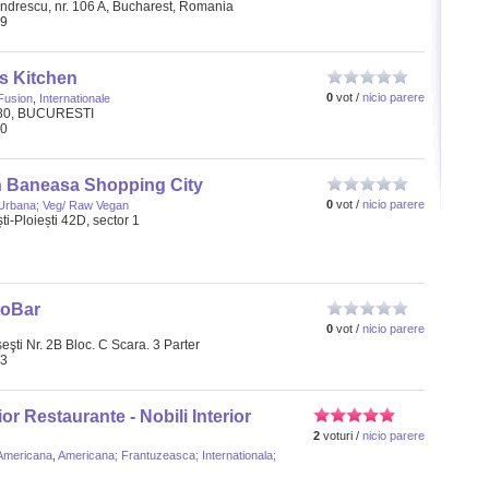
andrescu, nr. 106 A, Bucharest, Romania
19
's Kitchen
0
vot /
nicio parere
Fusion
,
Internationale
 80, BUCURESTI
60
n Baneasa Shopping City
0
vot /
nicio parere
Urbana; Veg/ Raw Vegan
i-Ploiești 42D, sector 1
oBar
0
vot /
nicio parere
şti Nr. 2B Bloc. C Scara. 3 Parter
63
or Restaurante - Nobili Interior
2
voturi /
nicio parere
Americana
,
Americana; Frantuzeasca; Internationala;