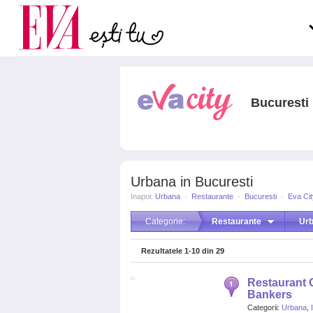
Carieră
la medic
Actualitate
Bucuresti
Urbana in Bucuresti
Inapoi:
Urbana
·
Restaurante
·
Bucuresti
·
Eva Cit
Categorie:
Restaurante
Ur
Rezultatele
1-10
din
29
Restaurant 
Bankers
Categorii:
Urbana
,