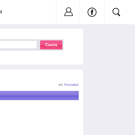
Nu ai cont?
Inregistreaza-
M
Cauta
Permalink